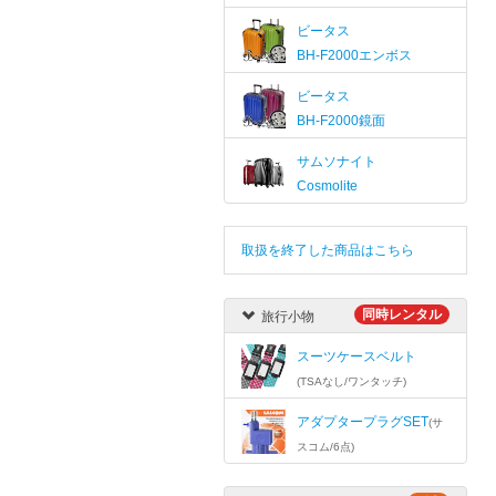
ビータス
BH-F2000エンボス
ビータス
BH-F2000鏡面
サムソナイト
Cosmolite
取扱を終了した商品はこちら
同時レンタル
旅行小物
スーツケースベルト
(TSAなし/ワンタッチ)
アダプタープラグSET
(サ
スコム/6点)