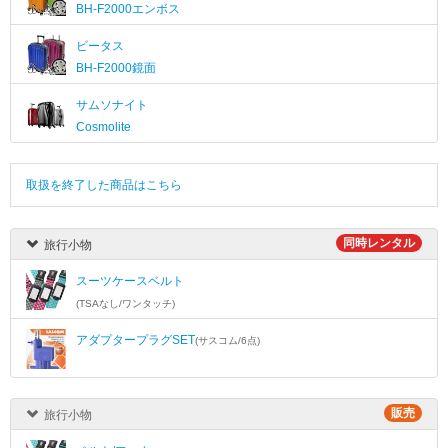
BH-F2000エンボス
ビータス
BH-F2000鏡面
サムソナイト
Cosmolite
取扱を終了した商品はこちら
同時レンタル
旅行小物
スーツケースベルト
(TSAなし/ワンタッチ)
アダプタープラグSET
(サスコム/6点)
販売
旅行小物