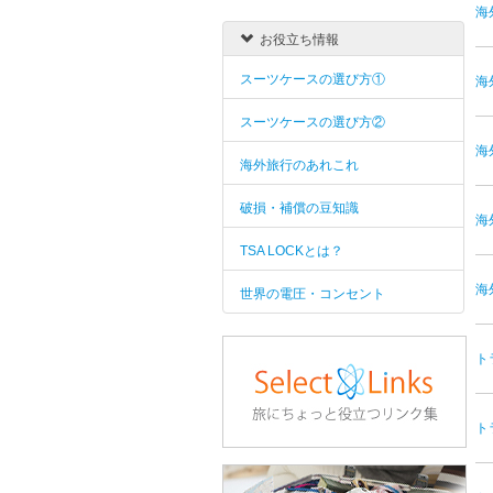
海
お役立ち情報
スーツケースの選び方①
海
スーツケースの選び方②
海
海外旅行のあれこれ
破損・補償の豆知識
海
TSA LOCKとは？
海
世界の電圧・コンセント
ト
ト