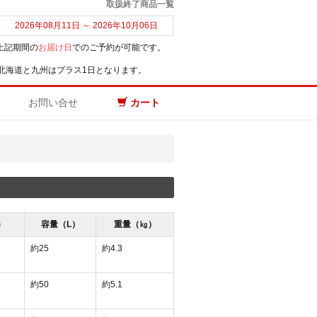
取扱終了商品一覧
2026年08月11日 ～ 2026年10月06日
上記期間の
お届け日
でのご予約が可能です。
北海道と九州はプラス1日となります。
お問い合せ
カート
)
容量（L）
重量（㎏）
約25
約4.3
約50
約5.1