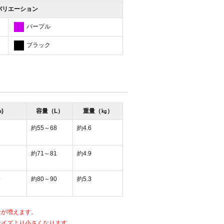
バリエーション
パープル
ブラック
)
容量（L）
重量（㎏）
約55～68
約4.6
約71～81
約4.9
5
約80～90
約5.3
量が増えます。
サイズより小さくなります。