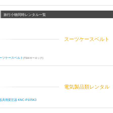
旅行小物同時レンタル一覧
スーツケースベルト
ーツケースベルト
(TSA/キーロック)
電気製品類レンタル
器具用変圧器 KNC-P105K3