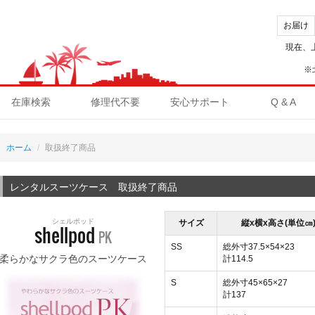
お届け
現在、
※
在庫検索
修理代不要
安心サポート
Q & A
ホーム
取扱終了商品
レンタルスーツケース 取扱終了商品
シェルポッド
サイズ
縦x横x高さ(単位㎝
shellpod
PK
SS
総外寸37.5×54×23
柔らかなサクラ色のスーツケース
計114.5
S
総外寸45×65×27
計137