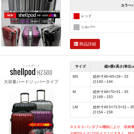
カラー
レッド
シルバー
商品詳細
シェルポッド
サイズ
縦x横x高さ(単位㎝
shellpod
HZ-500
MS
総外寸46×65×29～33
大容量ハードジッパータイプ
計140～144
M
総外寸48×70×31～35
計149～153
LM
総外寸49.5×73.5×31～3
計154～158
※エキスパンダブル機能により、収納
※MSサイズはSサイズより大きく、M