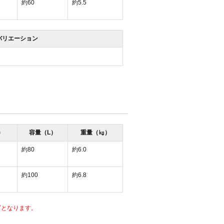
約60
約5.5
バリエーション
)
容量（L）
重量（㎏）
約80
約6.0
約100
約6.8
ズとなります。