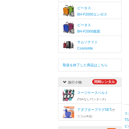
ビータス
BH-F2000エンボス
ビータス
BH-F2000鏡面
サムソナイト
Cosmolite
取扱を終了した商品はこちら
同時レンタル
旅行小物
スーツケースベルト
(TSAなし/ワンタッチ)
アダプタープラグSET
(サ
ス
スコム/6点)
T
ビ