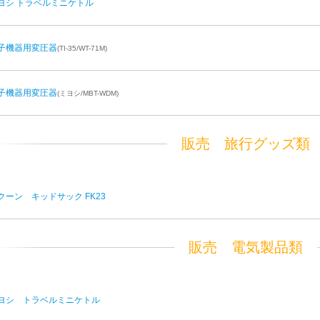
ヨシ トラベルミニケトル
子機器用変圧器
(TI-35/WT-71M)
子機器用変圧器
(ミヨシ/MBT-WDM)
販売 旅行グッズ類
クーン キッドサック FK23
販売 電気製品類
ヨシ トラベルミニケトル