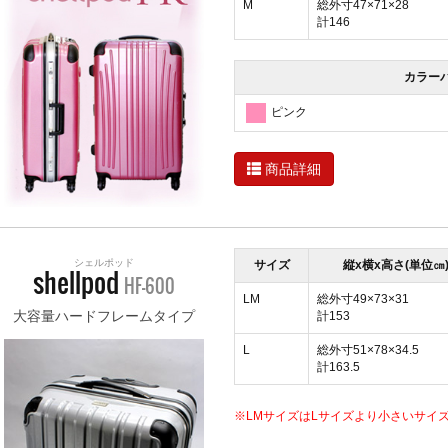
M
総外寸47×71×28
計146
カラー
ピンク
商品詳細
シェルポッド
サイズ
縦x横x高さ(単位㎝
shellpod
HF-600
LM
総外寸49×73×31
大容量ハードフレームタイプ
計153
L
総外寸51×78×34.5
計163.5
※LMサイズはLサイズより小さいサイ