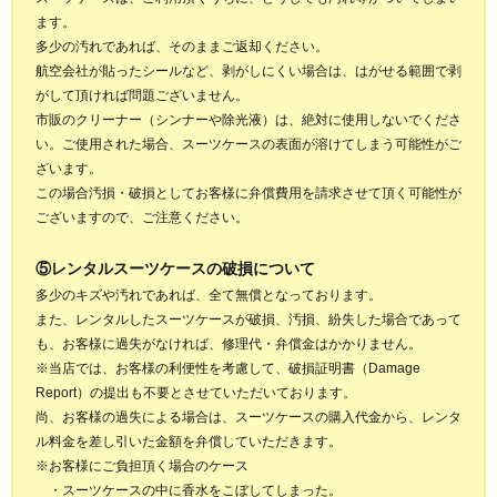
ます。
多少の汚れであれば、そのままご返却ください。
航空会社が貼ったシールなど、剥がしにくい場合は、はがせる範囲で剥
がして頂ければ問題ございません。
市販のクリーナー（シンナーや除光液）は、絶対に使用しないでくださ
い。ご使用された場合、スーツケースの表面が溶けてしまう可能性がご
ざいます。
この場合汚損・破損としてお客様に弁償費用を請求させて頂く可能性が
ございますので、ご注意ください。
⑤レンタルスーツケースの破損について
多少のキズや汚れであれば、全て無償となっております。
また、レンタルしたスーツケースが破損、汚損、紛失した場合であって
も、お客様に過失がなければ、修理代・弁償金はかかりません。
※当店では、お客様の利便性を考慮して、破損証明書（Damage
Report）の提出も不要とさせていただいております。
尚、お客様の過失による場合は、スーツケースの購入代金から、レンタ
ル料金を差し引いた金額を弁償していただきます。
※お客様にご負担頂く場合のケース
・スーツケースの中に香水をこぼしてしまった。