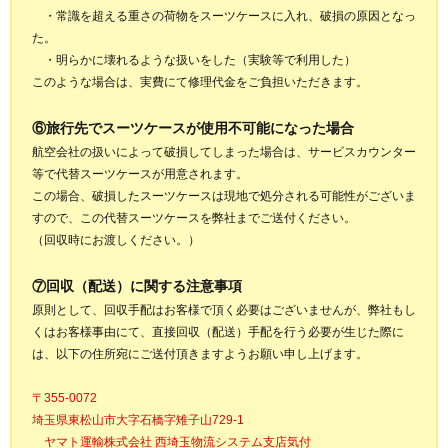
・常識を超える重さの荷物をスーツケースに入れ、破損の原因となっ
た。
・明らかに壊れるような扱いをした（実験等で利用した）
このような場合は、実費にて修理代金をご負担いただきます。
⑥旅行先でスーツケースが使用不可能になった場合
航空会社の扱いによって破損してしまった場合は、サービスカウンター
等で代替スーツケースが用意されます。
この場合、破損したスーツケースは現地で処分される可能性がございま
すので、この代替スーツケースを弊社までご送付ください。
（回収時にお渡しください。）
⑦回収（配送）に関する注意事項
原則として、回収手配はお客様で頂く必要はございませんが、弊社もし
くはお客様事由にて、直接回収（配送）手配を行う必要が生じた際に
は、以下の住所宛にご送付頂きますようお願い申し上げます。
〒355-0072
埼玉県東松山市大字石橋字雉子山729-1
ヤマト運輸株式会社 西埼玉物流システム支店気付