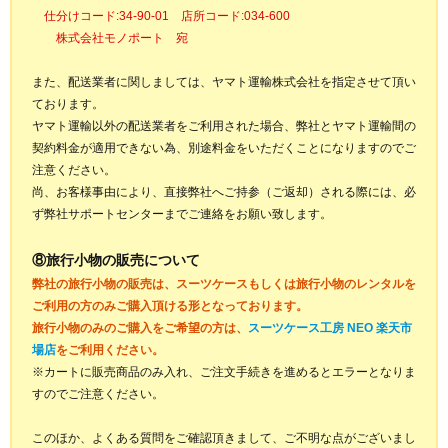
仕分けコード:34-90-01 店所コード:034-600
株式会社モノポート 宛
また、配送業者に関しましては、ヤマト運輸株式会社を指定させて頂い
ております。
ヤマト運輸以外の配送業者をご利用された場合、弊社とヤマト運輸間の
契約料金が適用できない為、別途料金をいただくことになりますのでご
注意ください。
尚、お客様事由により、直接弊社へご持参（ご返却）される際には、必
ず弊社サポートセンターまでご連絡をお願い致します。
⑧旅行小物の販売について
弊社の旅行小物の販売は、スーツケースもしくは旅行小物のレンタルを
ご利用の方のみご購入頂ける形となっております。
旅行小物のみのご購入をご希望の方は、
スーツケース工房 NEO 楽天市
場店
をご利用ください。
※カートに販売商品のみ入れ、ご注文手続きを進めるとエラーとなりま
すのでご注意ください。
このほか、よくある質問をご確認頂きまして、ご不明な点がございまし