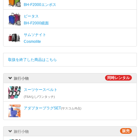
BH-F2000エンボス
ビータス
BH-F2000鏡面
サムソナイト
Cosmolite
取扱を終了した商品はこちら
同時レンタル
旅行小物
スーツケースベルト
(TSAなし/ワンタッチ)
アダプタープラグSET
(サスコム/6点)
販売
旅行小物