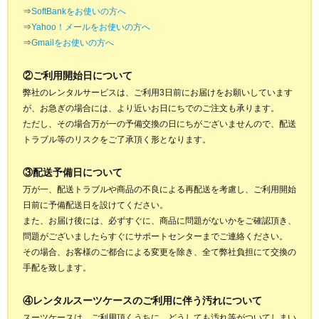
⇒
SoftBankをお使いの方へ
⇒
Yahoo！メールをお使いの方へ
⇒
Gmailをお使いの方へ
②ご利用開始日について
弊社のレンタルサービスは、ご利用3日前にお届けをお願いしています
が、お急ぎの場合には、より近いお日にちでのご注文も承ります。
ただし、その場合万が一の予備交換の日にちがございませんので、配送
トラブル等のリスクをご了承頂く形となります。
③配送予備日について
万が一、配送トラブルや商品の不良による再配送を考慮し、ご利用開始
日前に予備配送日を設けてください。
また、お届け後には、必ずすぐに、商品に問題がないかをご確認頂き、
問題がございましたらすぐにサポートセンターまでご連絡ください。
その場合、お客様のご都合による変更を除き、全て弊社負担にて交換の
手配を致します。
④レンタルスーツケースのご利用に伴う汚れについて
スーツケースは、ご利用頂くうちに、どうしても汚れ等がついてしまい