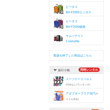
ビータス
BH-F2000エンボス
ビータス
BH-F2000鏡面
サムソナイト
Cosmolite
取扱を終了した商品はこちら
同時レンタル
旅行小物
スーツケースベルト
(TSAなし/ワンタッチ)
アダプタープラグSET
(サ
スコム/6点)