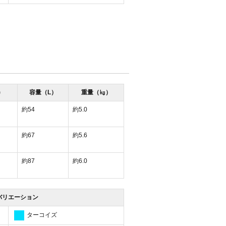
)
容量（L）
重量（㎏）
約54
約5.0
約67
約5.6
約87
約6.0
バリエーション
ターコイズ