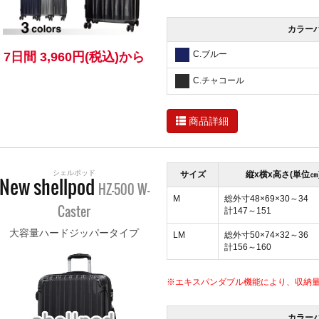
カラー
C.ブルー
7日間 3,960円(税込)から
C.チャコール
商品詳細
シェルポッド
サイズ
縦x横x高さ(単位㎝
New shellpod
HZ-500 W-
M
総外寸48×69×30～34
Caster
計147～151
大容量ハードジッパータイプ
LM
総外寸50×74×32～36
計156～160
※エキスパンダブル機能により、収納
カラー