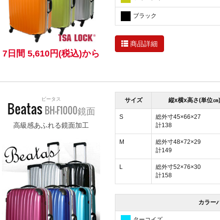
ブラック
商品詳細
7日間 5,610円(税込)から
ビータス
サイズ
縦x横x高さ(単位㎝
Beatas
BH-F1000鏡面
S
総外寸45×66×27
高級感あふれる鏡面加工
計138
M
総外寸48×72×29
計149
L
総外寸52×76×30
計158
カラー
ターコイズ