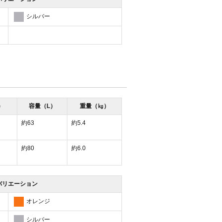
シルバー
)
容量（L）
重量（㎏）
約63
約5.4
約80
約6.0
バリエーション
オレンジ
シルバー