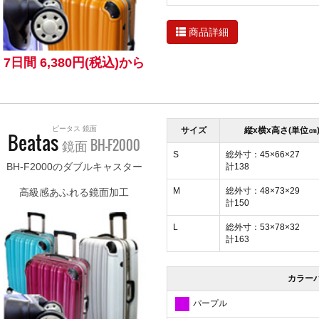
商品詳細
7日間 6,380円(税込)から
ビータス 鏡面
サイズ
縦x横x高さ(単位㎝
Beatas
鏡面 BH-F2000
S
総外寸：45×66×27
BH-F2000のダブルキャスター
計138
M
総外寸：48×73×29
高級感あふれる鏡面加工
計150
L
総外寸：53×78×32
計163
カラー
パープル