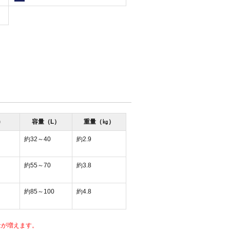
)
容量（L）
重量（㎏）
約32～40
約2.9
約55～70
約3.8
約85～100
約4.8
量が増えます。