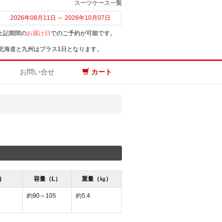
スーツケース一覧
2026年08月11日 ～ 2026年10月07日
上記期間の
お届け日
でのご予約が可能です。
北海道と九州はプラス1日となります。
お問い合せ
カート
)
容量（L）
重量（㎏）
約90～105
約5.4