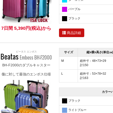
パープル
ブラック
7日間 5,390円(税込)から
商品詳細
ビータス エンボス
サイズ
縦x横x高さ(単位㎝
Beatas
Emboss BH-F2000
M
総外寸：48×73×29
BH-F2000のダブルキャスター
計150
L
総外寸：53×78×32
傷に対して最強のエンボス仕様
計163
カラー
ブラック
ライトブルー