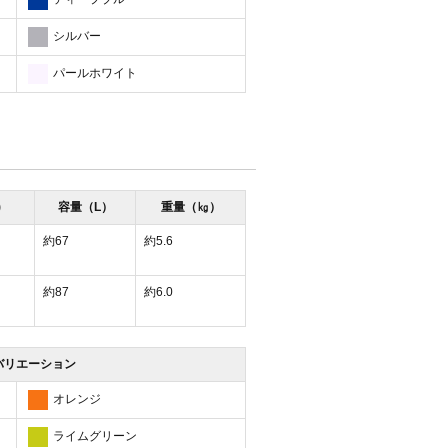
シルバー
パールホワイト
)
容量（L）
重量（㎏）
約67
約5.6
約87
約6.0
バリエーション
オレンジ
ライムグリーン