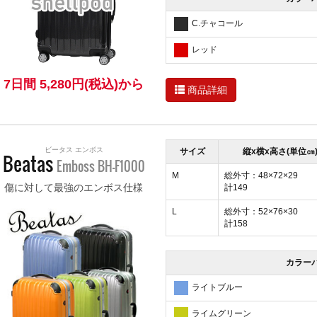
C.チャコール
レッド
7日間 5,280円(税込)から
商品詳細
ビータス エンボス
サイズ
縦x横x高さ(単位㎝
Beatas
Emboss BH-F1000
M
総外寸：48×72×29
傷に対して最強のエンボス仕様
計149
L
総外寸：52×76×30
計158
カラー
ライトブルー
ライムグリーン