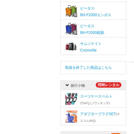
ビータス
BH-F2000エンボス
ビータス
BH-F2000鏡面
サムソナイト
Cosmolite
取扱を終了した商品はこちら
同時レンタル
旅行小物
スーツケースベルト
(TSAなし/ワンタッチ)
アダプタープラグSET
(サ
スコム/6点)