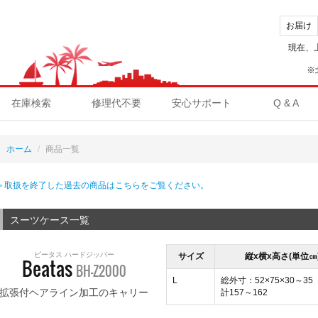
お届け
現在、
※
在庫検索
修理代不要
安心サポート
Q & A
ホーム
商品一覧
＞取扱を終了した過去の商品はこちらをご覧ください。
スーツケース一覧
ビータス ハードジッパー
サイズ
縦x横x高さ(単位㎝
Beatas
BH-Z2000
L
総外寸：52×75×30～35
拡張付ヘアライン加工のキャリー
計157～162