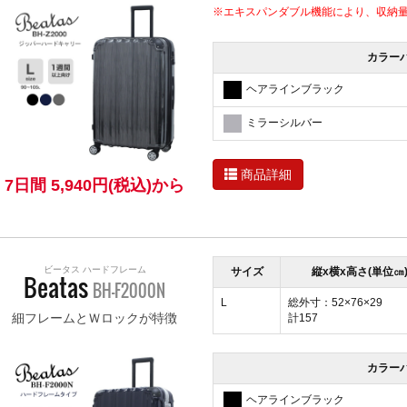
※エキスパンダブル機能により、収納
カラー
ヘアラインブラック
ミラーシルバー
商品詳細
7日間 5,940円(税込)から
ビータス ハードフレーム
サイズ
縦x横x高さ(単位㎝
Beatas
BH-F2000N
L
総外寸：52×76×29
細フレームとＷロックが特徴
計157
カラー
ヘアラインブラック