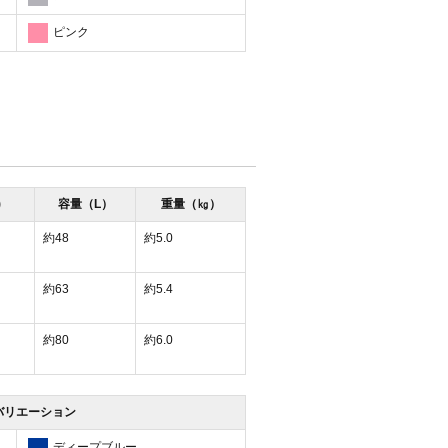
ピンク
)
容量（L）
重量（㎏）
約48
約5.0
約63
約5.4
約80
約6.0
バリエーション
ディープブルー