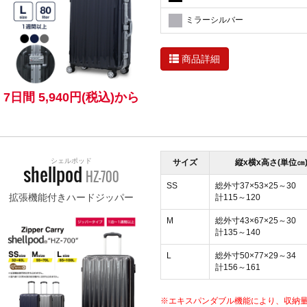
ミラーシルバー
商品詳細
7日間 5,940円(税込)から
シェルポッド
サイズ
縦x横x高さ(単位㎝
shellpod
HZ-700
SS
総外寸37×53×25～30
拡張機能付きハードジッパー
計115～120
M
総外寸43×67×25～30
計135～140
L
総外寸50×77×29～34
計156～161
※エキスパンダブル機能により、収納