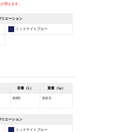
量が増えます。
バリエーション
ミッドナイトブルー
)
容量（L）
重量（㎏）
約80
約6.0
バリエーション
ミッドナイトブルー