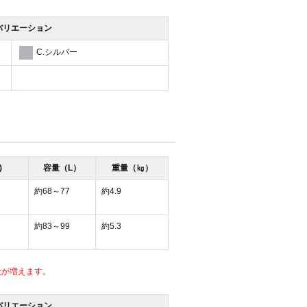
バリエーション
C.シルバー
)
容量（L）
重量（㎏）
約68～77
約4.9
約83～99
約5.3
量が増えます。
バリエーション