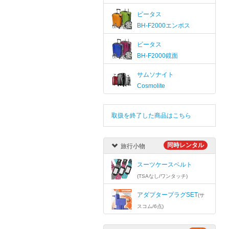
ビータス
BH-F2000エンボス
ビータス
BH-F2000鏡面
サムソナイト
Cosmolite
取扱を終了した商品はこちら
同時レンタル
旅行小物
スーツケースベルト
(TSAなし/ワンタッチ)
アダプタープラグSET
(サ
スコム/6点)