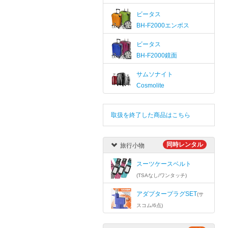
ビータス
BH-F2000エンボス
ビータス
BH-F2000鏡面
サムソナイト
Cosmolite
取扱を終了した商品はこちら
同時レンタル
旅行小物
スーツケースベルト
(TSAなし/ワンタッチ)
アダプタープラグSET
(サ
スコム/6点)