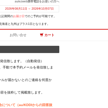
au/ezweb携帯電話をお使いの方へ
2026年08月11日 ～ 2026年10月07日
上記期間の
お届け日
でのご予約が可能です。
北海道と九州はプラス1日となります。
お問い合せ
カート
発信致します。（自動発信）
い、手動で本予約メールを発信致しま
メールが届かないとのご連絡を何度か
内容を抜粋して掲載致します。
について（au/KDDIからの回答抜