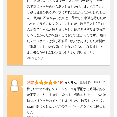
た。 初めてのレンタルでサイズの検討がつかず、Mサイ
ズで気に入った色から選択しましたが、Mサイズでもも
う少し容量のあるタイプにすればよかったかもしれませ
ん。 到着に不安があったのと、荷造りに余裕を持ちたか
ったので長めにレンタルしましたが、利用日より3日前
の到着でちゃんと届きましたし、結局ぎりぎりまで荷造
りをしなかったので短くしておけばよかったです。 届い
たスーツケースは少し石油系の臭いがありましたが開け
て消臭しておいたら気にならないくらいになりました。
また機会があればレンタルしたいと思いました。
PK Mピンク
評価:
5pt
らくちん
更新日:2018/03/15
忙しい中での旅行でスーツケースを手配する時間がある
か不安でした。 しかし、ネットで簡単に注文し、あとは
待つだけだったのでとても楽でした。 検索もしやすく、
宿泊日数に応じたサイズのスーツケースをすぐに探せま
した。