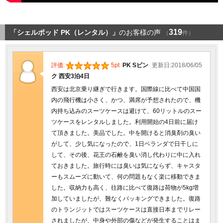
319
「シェルポッド PK（レンタル）」
のお客様の声
（
件）
評価:
5pt
PK Sピン
更新日:2018/06/05
ク 西安3泊4日
西安は北京乗り継ぎで行きます。国際線に比べて中国国
内の飛行機は小さく、かつ、満席が予想されたので、機
内持ち込みのスーツケースは避けて、60リットルのスー
ツケースをレンタルしました。利用開始の4日前に届け
て頂きました。美品でした。中を開けると消臭剤の臭い
がして、少し気になったので、1日ベランダで日干しに
して、その後、花王の石鹸を臭い消し代わりに中に入れ
ておきました。旅行時には臭いは気にならず、キャスタ
ーもスムーズに動いて、何の問題もなく楽に移動できま
した。収納力も高く、往路に比べて復路は荷物が5kg増
加していましたが、難なくパッキングできました。復路
のトランジットではスーツケースは直接日本までリレー
されましたが、中身や外部の傷などが発生することはま