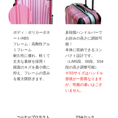
ボディ：ポリカーボネ
多段階ハンドルバーで
ート/ABS
お好みの高さに調節可
フレーム：高剛性アル
能！
ミフレーム
本体に収納できるコン
耐久性に優れ、軽くて
パクト設計です。
丈夫な素材を採用！
（L/M5段、S6段、SS4
鏡面のキズを最小限に
段の高さ調整可能）
抑え、フレームの歪み
※SSサイズはハンドル
を最大限防ぎます。
形状が一部異なります
が、性能の違いはござ
いません。
コーナープロテクト
TSAロック