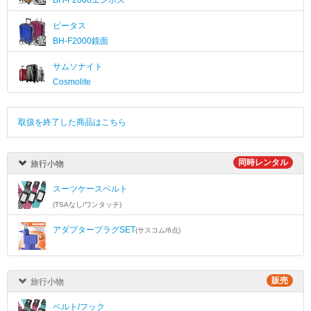
BH-F2000エンボス
ビータス
BH-F2000鏡面
サムソナイト
Cosmolite
取扱を終了した商品はこちら
同時レンタル
旅行小物
スーツケースベルト
(TSAなし/ワンタッチ)
アダプタープラグSET
(サスコム/6点)
販売
旅行小物
ベルト/フック