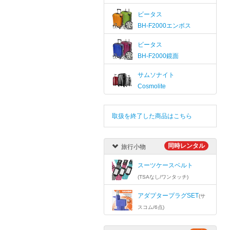
ビータス
BH-F2000エンボス
ビータス
BH-F2000鏡面
サムソナイト
Cosmolite
取扱を終了した商品はこちら
同時レンタル
旅行小物
スーツケースベルト
(TSAなし/ワンタッチ)
アダプタープラグSET
(サ
スコム/6点)