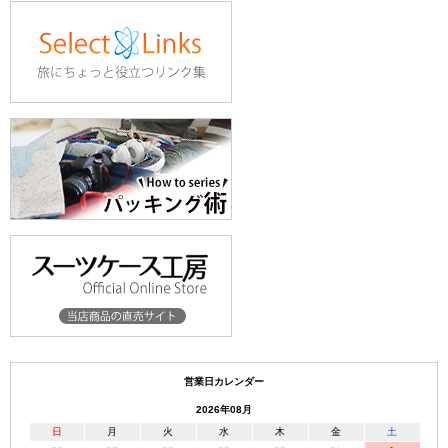
営業日カレンダー
2026年08月
日
月
火
水
木
金
土