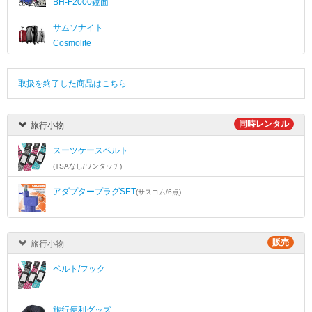
BH-F2000鏡面
サムソナイト
Cosmolite
取扱を終了した商品はこちら
同時レンタル
旅行小物
スーツケースベルト
(TSAなし/ワンタッチ)
アダプタープラグSET
(サスコム/6点)
販売
旅行小物
ベルト/フック
旅行便利グッズ