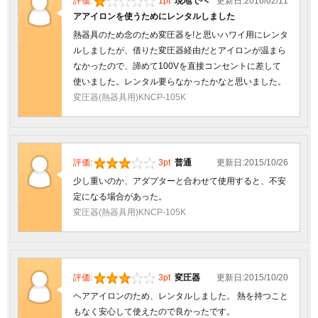
評価:
1pt
現地でヘ
更新日:2016/02/11
アアイロンを使うためにレンタルしました
熱器具のため念のため変圧器を!と思いハワイ用にレンタ
ルしましたが、借りた変圧器経由だとアイロンが温まら
なかったので、諦めて100Vを直接コンセントに差して
使いました。レンタル要らなかったかなと思いました。
変圧器(熱器具用)KNCP-105K
評価:
3pt
普通
更新日:2015/10/26
少し重いのか、アダプターと合わせて使用すると、不安
定になる場合があった。
変圧器(熱器具用)KNCP-105K
評価:
3pt
変圧器
更新日:2015/10/20
ヘアアイロンのため、レンタルしました。 熱を持つこと
もなく安心して使えたので良かったです。