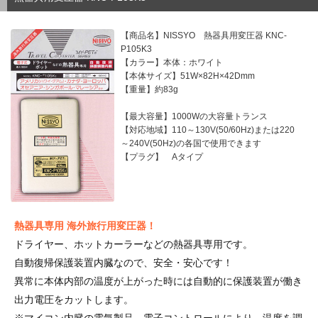
【商品名】NISSYO 熱器具用変圧器 KNC-
P105K3
【カラー】本体：ホワイト
【本体サイズ】51W×82H×42Dmm
【重量】約83g
【最大容量】1000Wの大容量トランス
【対応地域】110～130V(50/60Hz)または220
～240V(50Hz)の各国で使用できます
【プラグ】 Aタイプ
熱器具専用 海外旅行用変圧器！
ドライヤー、ホットカーラーなどの熱器具専用です。
自動復帰保護装置内臓なので、安全・安心です！
異常に本体内部の温度が上がった時には自動的に保護装置が働き
出力電圧をカットします。