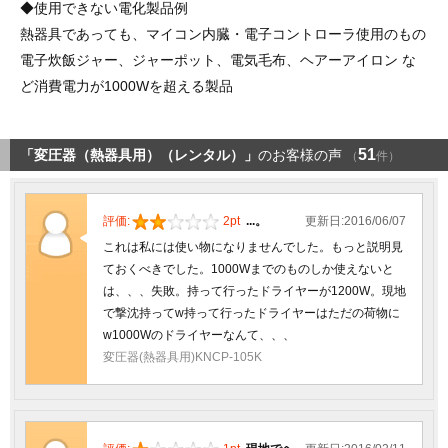
◆使用できない電化製品例
熱器具であっても、マイコン内臓・電子コントローラ使用のもの
電子炊飯ジャー、ジャーポット、電気毛布、ヘアーアイロン な
ど消費電力が1000Wを超える製品
51
「変圧器（熱器具用）（レンタル）」
のお客様の声
（
件）
評価:
2pt
...。
更新日:2016/06/07
これは私には使い物になりませんでした。もっと説明見
ておくべきでした。1000Wまでのものしか使えないと
は、、、失敗。持って行ったドライヤーが1200W。現地
で撃沈持ってw持って行ったドライヤーはただの荷物に
w1000Wのドライヤーなんて、、、
変圧器(熱器具用)KNCP-105K