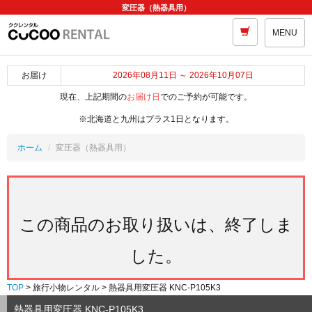
変圧器（熱器具用）
MENU
お届け
2026年08月11日 ～ 2026年10月07日
現在、上記期間の
お届け日
でのご予約が可能です。
※北海道と九州はプラス1日となります。
ホーム
変圧器（熱器具用）
この商品のお取り扱いは、終了しま
した。
TOP
> 旅行小物レンタル > 熱器具用変圧器 KNC-P105K3
熱器具用変圧器 KNC-P105K3