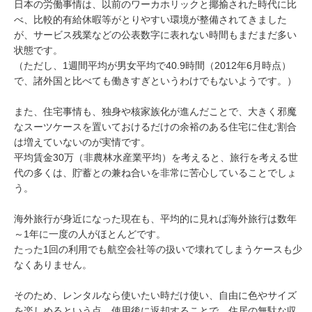
日本の労働事情は、以前のワーカホリックと揶揄された時代に比
べ、比較的有給休暇等がとりやすい環境が整備されてきました
が、サービス残業などの公表数字に表れない時間もまだまだ多い
状態です。
（ただし、1週間平均が男女平均で40.9時間（2012年6月時点）
で、諸外国と比べても働きすぎというわけでもないようです。）
また、住宅事情も、独身や核家族化が進んだことで、大きく邪魔
なスーツケースを置いておけるだけの余裕のある住宅に住む割合
は増えていないのが実情です。
平均賃金30万（非農林水産業平均）を考えると、旅行を考える世
代の多くは、貯蓄との兼ね合いを非常に苦心していることでしょ
う。
海外旅行が身近になった現在も、平均的に見れば海外旅行は数年
～1年に一度の人がほとんどです。
たった1回の利用でも航空会社等の扱いで壊れてしまうケースも少
なくありません。
そのため、レンタルなら使いたい時だけ使い、自由に色やサイズ
を楽しめるという点、使用後に返却することで、住居の無駄な収