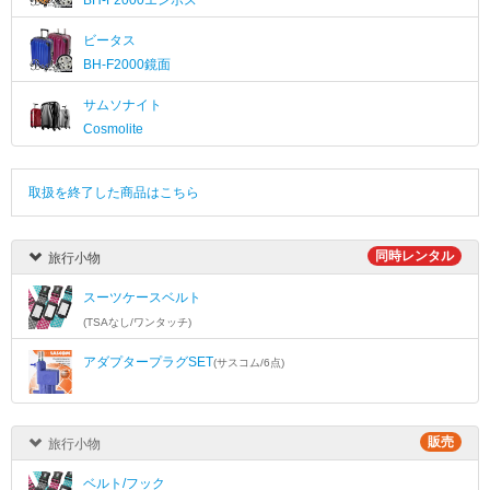
BH-F2000エンボス
ビータス
BH-F2000鏡面
サムソナイト
Cosmolite
取扱を終了した商品はこちら
同時レンタル
旅行小物
スーツケースベルト
(TSAなし/ワンタッチ)
アダプタープラグSET
(サスコム/6点)
販売
旅行小物
ベルト/フック