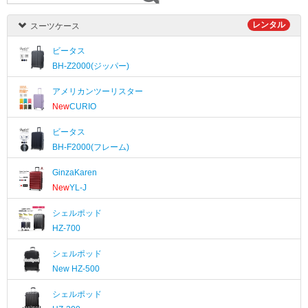
レンタル
スーツケース
ビータス
BH-Z2000(ジッパー)
アメリカンツーリスター
New
CURIO
ビータス
BH-F2000(フレーム)
GinzaKaren
New
YL-J
シェルポッド
HZ-700
シェルポッド
New
HZ-500
シェルポッド