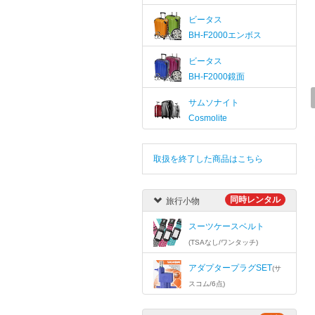
ビータス
BH-F2000エンボス
ビータス
BH-F2000鏡面
サムソナイト
Cosmolite
取扱を終了した商品はこちら
同時レンタル
旅行小物
スーツケースベルト
(TSAなし/ワンタッチ)
アダプタープラグSET
(サ
スコム/6点)