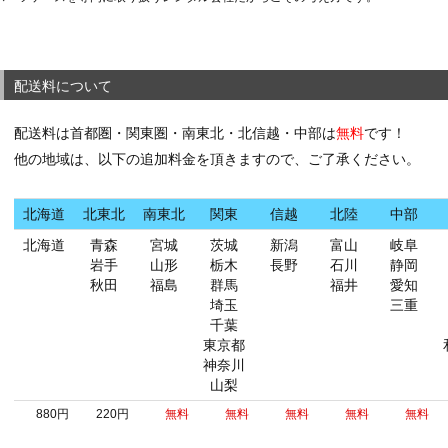
配送料について
配送料は首都圏・関東圏・南東北・北信越・中部は
無料
です！
他の地域は、以下の追加料金を頂きますので、ご了承ください。
北海道
北東北
南東北
関東
信越
北陸
中部
北海道
青森
宮城
茨城
新潟
富山
岐阜
岩手
山形
栃木
長野
石川
静岡
秋田
福島
群馬
福井
愛知
埼玉
三重
千葉
東京都
神奈川
山梨
880円
220円
無料
無料
無料
無料
無料