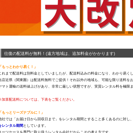
往復の配送料が無料！(遠方地域は、追加料金がかかります)
「もっとわかり易く！」
これまで配送料は別料金としていましたが、配送料込みの料金になり、わかり易く
当店近県（関東圏）は配送料無料でご提供！それ以外の地域も、可能な限り送料を
ヤマト運輸の送料値上げがあり、非常に厳しい状態ですが、実質レンタル料を極限
※加算配送料については、下表をご覧ください。
「もっとリーズナブルに！」
他社では「お届け日から回収日まで」をレンタル期間とすること多くあるのに対し
をレンタル期間
としています。
スーツケースを専門に取り扱うレンタル会社だからこその考え方です。